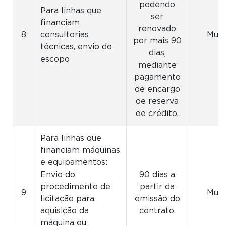
podendo
Para linhas que
ser
financiam
renovado
8
consultorias
Muni
por mais 90
técnicas, envio do
dias,
escopo
mediante
pagamento
de encargo
de reserva
de crédito.
Para linhas que
financiam máquinas
e equipamentos:
Envio do
90 dias a
procedimento de
partir da
9
Muni
licitação para
emissão do
aquisição da
contrato.
máquina ou