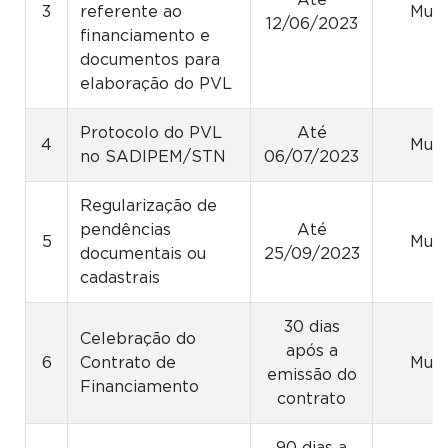
Até
3
referente ao
Muni
12/06/2023
financiamento e
documentos para
elaboração do PVL
Protocolo do PVL
Até
4
Muni
no SADIPEM/STN
06/07/2023
Regularização de
pendências
Até
5
Muni
documentais ou
25/09/2023
cadastrais
30 dias
Celebração do
após a
6
Contrato de
Muni
emissão do
Financiamento
contrato