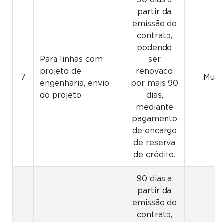
90 dias a
partir da
emissão do
contrato,
podendo
Para linhas com
ser
projeto de
renovado
7
Muni
engenharia, envio
por mais 90
do projeto
dias,
mediante
pagamento
de encargo
de reserva
de crédito.
90 dias a
partir da
emissão do
contrato,